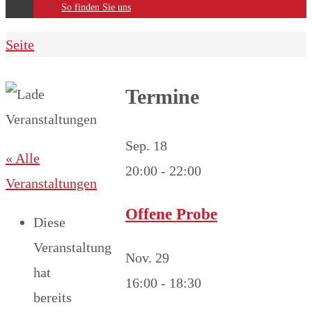
So finden Sie uns
Home
Seite
Termine
Sep.
18
« Alle
20:00
-
22:00
Veranstaltungen
Offene Probe
Diese
Veranstaltung
Nov.
29
hat
16:00
-
18:30
bereits