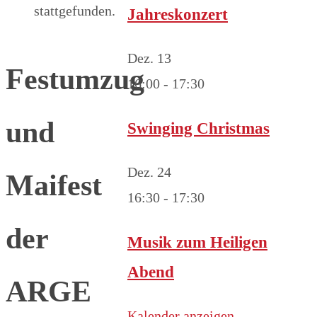
stattgefunden.
Jahreskonzert
Dez.
13
Festumzug
16:00
-
17:30
und
Swinging Christmas
Dez.
24
Maifest
16:30
-
17:30
der
Musik zum Heiligen
Abend
ARGE
Kalender anzeigen