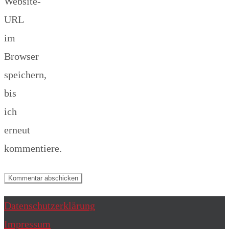
Website-
URL
im
Browser
speichern,
bis
ich
erneut
kommentiere.
Datenschutzerklärung
Impressum