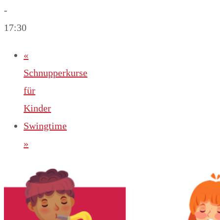
-
17:30
«
Schnupperkurse
für
Kinder
Swingtime
»