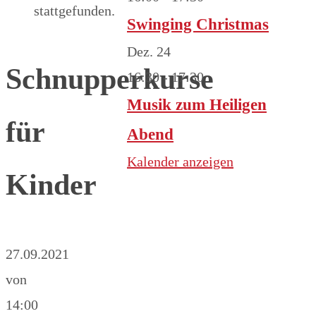
stattgefunden.
Swinging Christmas
Dez.
24
Schnupperkurse
16:30
-
17:30
Musik zum Heiligen
für
Abend
Kalender anzeigen
Kinder
27.09.2021
von
14:00