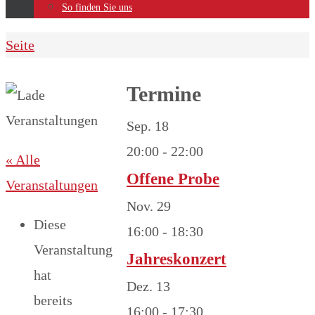
So finden Sie uns
Home
Seite
Termine
Sep.
18
20:00
-
22:00
« Alle
Offene Probe
Veranstaltungen
Nov.
29
Diese
16:00
-
18:30
Veranstaltung
Jahreskonzert
hat
Dez.
13
bereits
16:00
-
17:30