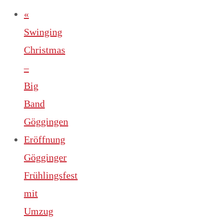
«
Swinging
Christmas
–
Big
Band
Göggingen
Eröffnung
Gögginger
Frühlingsfest
mit
Umzug