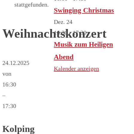
stattgefunden.
Swinging Christmas
Dez.
24
Weihnachtskonzert
16:30
-
17:30
Musik zum Heiligen
Abend
24.12.2025
Kalender anzeigen
von
16:30
–
17:30
Kolping