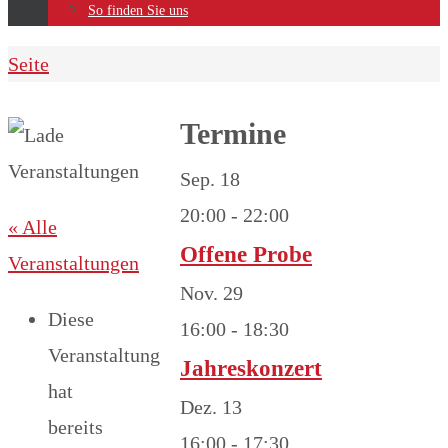
So finden Sie uns
Home
Seite
Termine
Sep.
18
20:00
-
22:00
« Alle
Offene Probe
Veranstaltungen
Nov.
29
Diese
16:00
-
18:30
Veranstaltung
Jahreskonzert
hat
Dez.
13
bereits
16:00
-
17:30